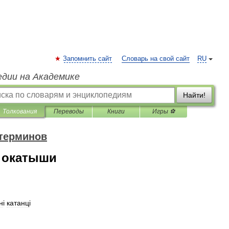
Запомнить сайт
Словарь на свой сайт
RU
едии на Академике
Найти!
Толкования
Переводы
Книги
Игры ⚽
 терминов
 окатыши
н
і
катанц
і