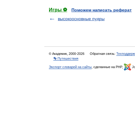
Игры ⚽
Поможем написать реферат
высокоосновные пудры
© Академик, 2000-2026
Обратная связь:
Техподдерж
👣 Путешествия
Экспорт словарей на сайты
, сделанные на PHP,
Jo