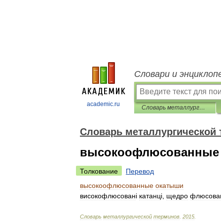
Словари и энциклоп
academic.ru
Словарь металлургической терминов
Словарь металлургической
высокоофлюсованные
Толкование
Перевод
высокоофлюсованные
окатыши
високофлюсован
і
катанц
і,
щедро
флюсова
Словарь
металлургической
терминов
.
2015
.