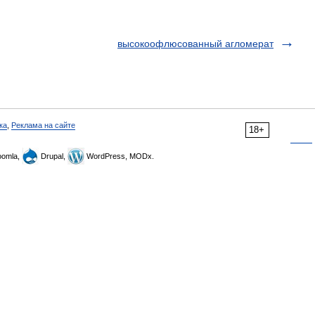
высокоофлюсованный агломерат
ка
,
Реклама на сайте
18+
omla,
Drupal,
WordPress, MODx.